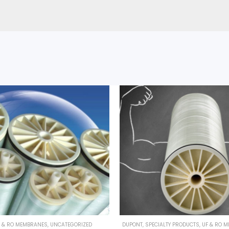
F & RO MEMBRANES
,
UNCATEGORIZED
DUPONT
,
SPECIALTY PRODUCTS
,
UF & RO 