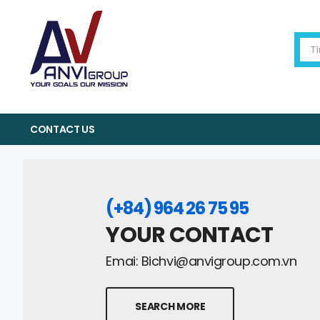
CONTACT US
(+84) 964 26 75 95
YOUR CONTACT
Emai:
Bichvi@anvigroup.com.vn
SEARCH MORE