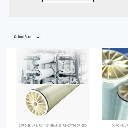
Select Price
DUPONT
,
UF & RO MEMBRANES
,
UNCATEGORIZED
DUPONT
,
U