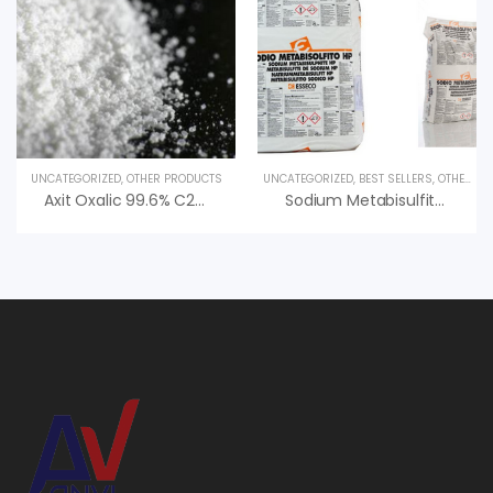
UNCATEGORIZED
,
OTHER PRODUCTS
UNCATEGORIZED
,
BEST SELLERS
,
OTHER PRODUCTS
Axit Oxalic 99.6% C2H2O4.2H2O
Sodium Metabisulfite & Ứng Dụng, An Vi Group Phân Phối