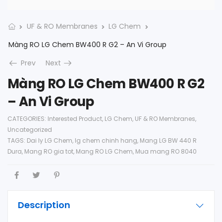
UF & RO Membranes
LG Chem
Màng RO LG Chem BW400 R G2 – An Vi Group
Prev
Next
Màng RO LG Chem BW400 R G2
– An Vi Group
CATEGORIES:
Interested Product
,
LG Chem
,
UF & RO Membranes
,
Uncategorized
TAGS:
Dai ly LG Chem
,
lg chem chinh hang
,
Mang LG BW 440 R
Dura
,
Mang RO gia tot
,
Mang RO LG Chem
,
Mua mang RO 8040
Description