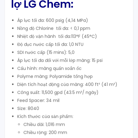
lợ LG Chem:
Áp lực tối đa: 600 psig (4,14 MPa)
Nồng độ Chlorine tối đa: < 0,1 ppm
Nhiệt độ vận hành tối đa:113°F (45°C)
Độ đục nước cấp tối đa: 1,0 NTU
SDI nước cấp (15 mins): 5,0
Áp lực tối đa đối với mỗi lớp màng: 15 psi
Cấu hình: màng quấn xoắn ốc
Polyme màng: Polyamide tổng hợp
Diện tích hoạt động của màng: 400 ft² (41 m²)
Công suất: 11,500 gpd (43.5 m²/ ngày)
Feed Spacer: 34 mil
Size: 8040
Kích thước của sản phẩm:
Chiều dài: 1,016 mm
Chiều rộng: 200 mm