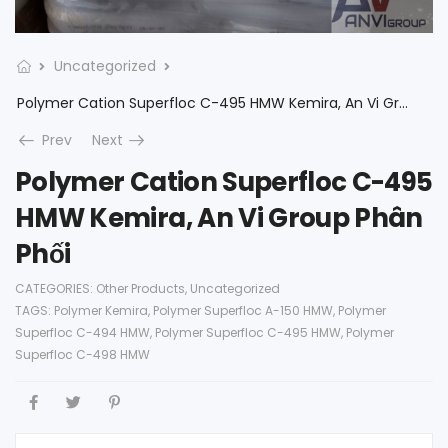
Uncategorized
Polymer Cation Superfloc C-495 HMW Kemira, An Vi Group Phân Phối
Prev
Next
Polymer Cation Superfloc C-495
HMW Kemira, An Vi Group Phân
Phối
CATEGORIES:
Other Products
,
Uncategorized
TAGS:
Polymer Kemira
,
Polymer Superfloc A-150 HMW
,
Polymer
Superfloc C-494 HMW
,
Polymer Superfloc C-495 HMW
,
Polymer
Superfloc C-498 HMW