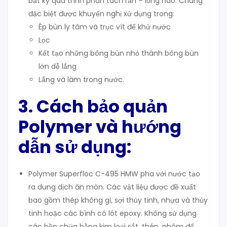
bất kỳ quá trình phân tách rắn – lỏng nào. Chúng
đặc biệt được khuyến nghị xử dụng trong:
Ép bùn ly tâm và trục vít để khử nước
Lọc
Kết tạo những bông bùn nhỏ thành bông bùn
lớn dễ lắng
Lắng và làm trong nước.
3. Cách bảo quản
Polymer và hướng
dẫn sử dụng:
Polymer Superfloc C-495 HMW pha với nước tạo
ra dung dịch ăn mòn. Các vật liệu được đề xuất
bao gồm thép không gỉ, sợi thủy tinh, nhựa và thủy
tinh hoặc các bình có lót epoxy. Không sử dụng
các bồn chứa bằng kim loại sắt, thép, nhôm để