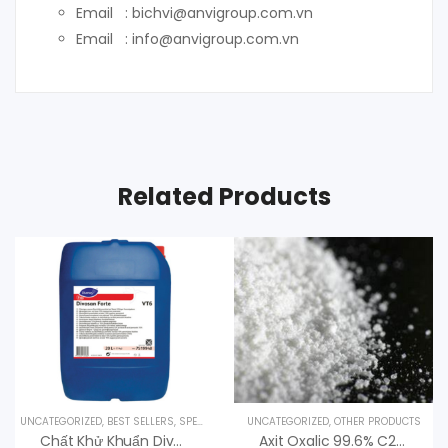
Email : bichvi@anvigroup.com.vn
Email : info@anvigroup.com.vn
Related Products
UNCATEGORIZED
,
BEST SELLERS
,
SPECIALTY PRODUCTS
UNCATEGORIZED
,
UV LAMPS
,
OTHER PRODUCTS
Chất Khử Khuẩn Divosan HS 35 Thương Hiệu Diversey, Thái Lan
Axit Oxalic 99.6% C2H2O4.2H2O